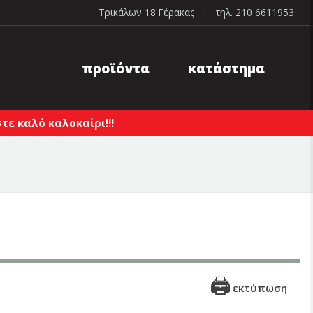
Τρικάλων 18 Γέρακας
|
τηλ. 210 6611953
προϊόντα
κατάστημα
ε καλό καλοκαίρι!!!
εκτύπωση