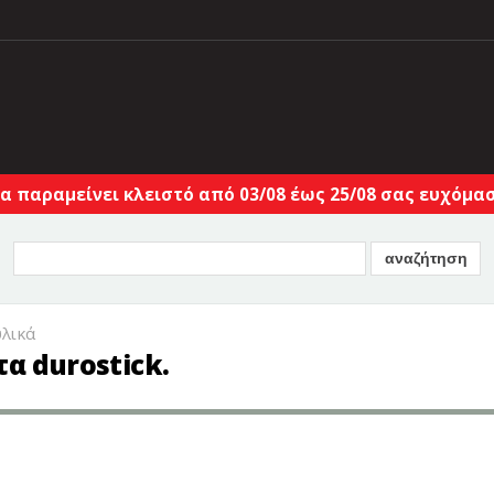
α παραμείνει κλειστό από 03/08 έως 25/08 σας ευχόμαστ
υλικά
α durostick.