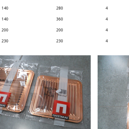
140
280
4
140
360
4
200
200
4
230
230
4