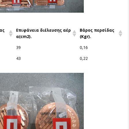
ας
Επιφάνεια διέλευσης αέρ
Βάρος περσίδας
α(cm2).
(Kgr).
39
0,16
43
0,22