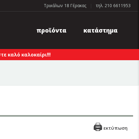
Τρικάλων 18 Γέρακας
|
τηλ. 210 6611953
προϊόντα
κατάστημα
ε καλό καλοκαίρι!!!
εκτύπωση