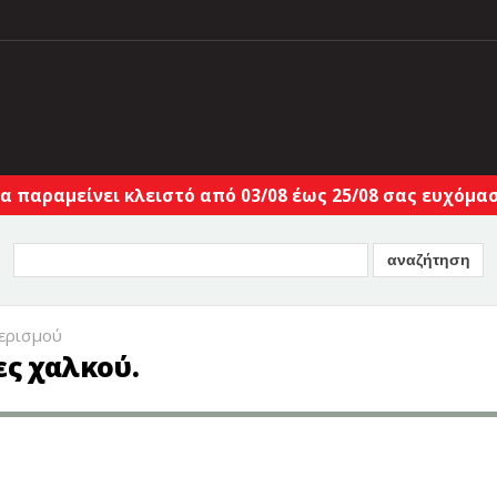
α παραμείνει κλειστό από 03/08 έως 25/08 σας ευχόμαστ
αερισμού
ες χαλκού.