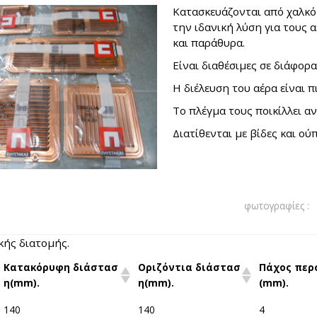
Κατασκευάζονται από χαλκ
την ιδανική λύση για τους 
και παράθυρα.
Είναι διαθέσιμες σε διάφορ
Η διέλευση του αέρα είναι 
Το πλέγμα τους ποικίλλει αν
Διατίθενται με βίδες και ού
φωτογραφίες :
ής διατομής.
Κατακόρυφη διάστασ
Οριζόντια διάστασ
Πάχος περ
η(mm).
η(mm).
(mm).
140
140
4