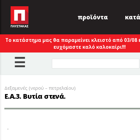
προϊόντα
κατ
Το κατάστημα μας θα παραμείνει κλειστό από 03/08 
ευχόμαστε καλό καλοκαίρι!!!
☰
Δεξαμενές (νερού – πετρελαίου)
E.A.3. Βυτία στενά.
.