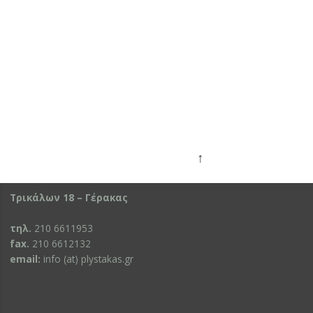
↑
Τρικάλων 18 – Γέρακας
τηλ.
210 6611953
fax.
210 6612132
email:
info (at) plystakas.gr