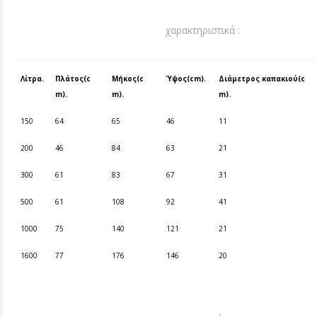
χαρακτηριστικά :
Λίτρα.
Πλάτος(c
Μήκος(c
Ύψος(cm).
Διάμετρος καπακιού(c
m).
m).
m).
150
64
65
46
11
200
46
84
63
21
300
61
83
67
31
500
61
108
92
41
1000
75
140
121
21
1600
77
176
146
20