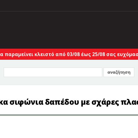
α παραμείνει κλειστό από 03/08 έως 25/08 σας ευχόμαστ
κα σιφώνια δαπέδου με σχάρες πλασ