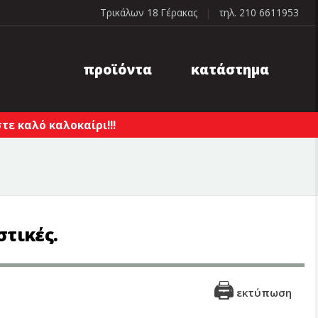
Τρικάλων 18 Γέρακας
|
τηλ. 210 6611953
προϊόντα
κατάστημα
ε καλό καλοκαίρι!!!
τικές.
εκτύπωση