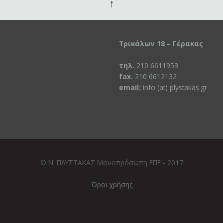
↑
Τρικάλων 18 – Γέρακας
τηλ.
210 6611953
fax.
210 6612132
email:
info (at) plystakas.gr
© Ν. ΠΛΥΣΤΑΚΑΣ Μονοπρόσωπη ΕΠΕ - 2017
Όροι χρήσης