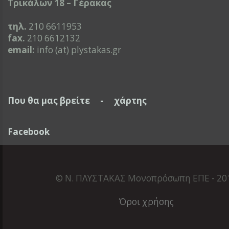
Τρικάλων 18 – Γέρακας
τηλ.
210 6611953
fax.
210 6612132
email:
info (at) plystakas.gr
Που θα μας βρείτε - χάρτης
Facebook
© Ν. ΠΛΥΣΤΑΚΑΣ Μονοπρόσωπη ΕΠΕ - 20
Όροι χρήσης