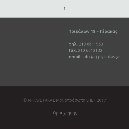
↑
Τρικάλων 18 – Γέρακας
τηλ.
210 6611953
fax.
210 6612132
email:
info (at) plystakas.gr
© Ν. ΠΛΥΣΤΑΚΑΣ Μονοπρόσωπη ΕΠΕ - 2017
Όροι χρήσης