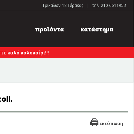
Τρικάλων 18 Γέρακας
|
τηλ. 210 6611953
προϊόντα
κατάστημα
ε καλό καλοκαίρι!!!
oll.
εκτύπωση