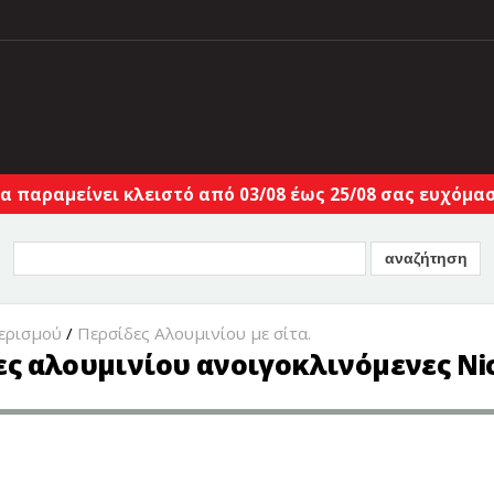
α παραμείνει κλειστό από 03/08 έως 25/08 σας ευχόμαστ
αερισμού
/
Περσίδες Αλουμινίου με σίτα.
ς αλουμινίου ανοιγοκλινόμενες Nic