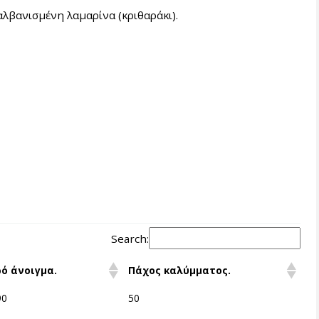
λβανισμένη λαμαρίνα (κριθαράκι).
Search:
ό άνοιγμα.
Πάχος καλύμματος.
90
50