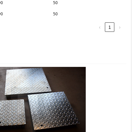
90
50
90
50
‹
1
›