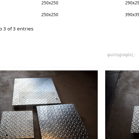
250x250
290x2
250x250
390x3
 3 of 3 entries
φωτογραφίες :