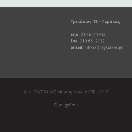
Τρικάλων 18 – Γέρακας
τηλ.
210 6611953
fax.
210 6612132
email:
info (at) plystakas.gr
© Ν. ΠΛΥΣΤΑΚΑΣ Μονοπρόσωπη ΕΠΕ - 2017
Όροι χρήσης