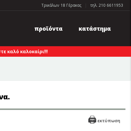
Τρικάλων 18 Γέρακας
|
τηλ. 210 6611953
προϊόντα
κατάστημα
ε καλό καλοκαίρι!!!
να.
εκτύπωση