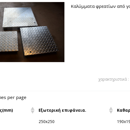
Καλύμματα φρεατίων από γα
χαρακτηριστικά :
ies per page
ις(mm)
Εξωτερική επιφάνεια.
Καθαρ
250x250
190x1