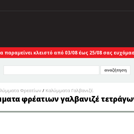
α παραμείνει κλειστό από 03/08 έως 25/08 σας ευχόμαστ
αλύμματα Φρεατίων
/
Καλύμματα Γαλβανιζέ.
μματα φρέατιων γαλβανιζέ τετράγω