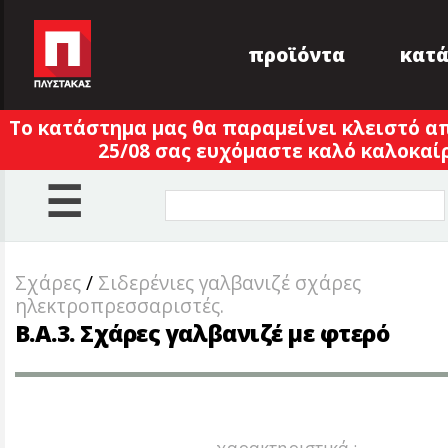
προϊόντα
κατ
Το κατάστημα μας θα παραμείνει κλειστό απ
25/08 σας ευχόμαστε καλό καλοκαίρι
☰
Σχάρες
/
Σιδερένιες γαλβανιζέ σχάρες
ηλεκτροπρεσσαριστές.
B.A.3. Σχάρες γαλβανιζέ με φτερό