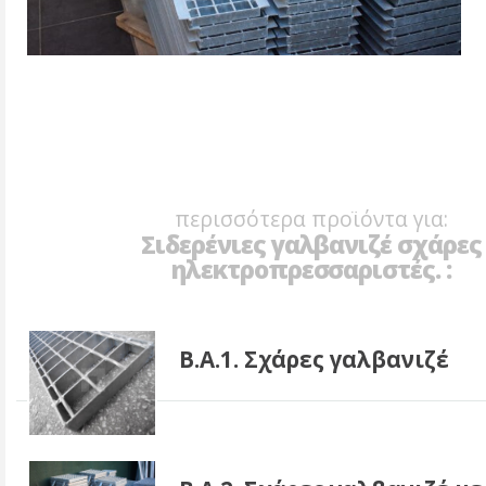
περισσότερα προϊόντα για:
Σιδερένιες γαλβανιζέ σχάρες
ηλεκτροπρεσσαριστές. :
B.A.1. Σχάρες γαλβανιζέ