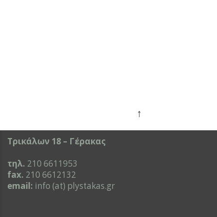
↑
Τρικάλων 18 – Γέρακας
τηλ.
210 6611953
fax.
210 6612132
email:
info (at) plystakas.gr