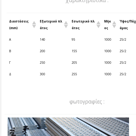
χαρακτηριστικά :
Διαστάσεις
Εξωτερικό πλ
Εσωτερικό πλ
Μήκ
Ύψος/Πάχ
(mm)
άτος
άτος
ος
άμας
Α
140
95
1000
25/2
Β
200
155
1000
25/2
Γ
250
205
1000
25/2
Δ
300
255
1000
25/2
φωτογραφίες :