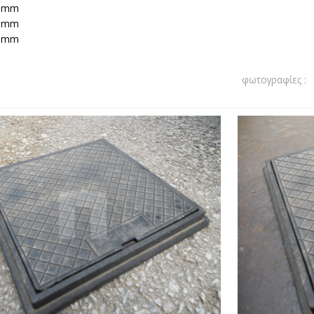
00mm
00mm
00mm
φωτογραφίες :