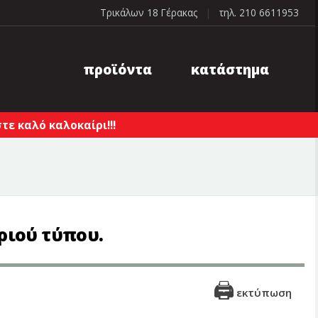
Τρικάλων 18 Γέρακας
|
τηλ. 210 6611953
προϊόντα
κατάστημα
ε καλό καλοκαίρι!!!
ριού τύπου.
εκτύπωση