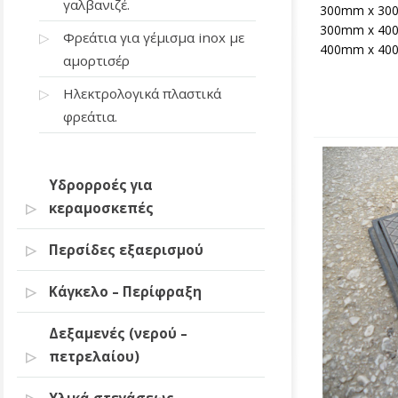
γαλβανιζέ.
300mm x 3
300mm x 4
Φρεάτια για γέμισμα inox με
400mm x 4
αμορτισέρ
Ηλεκτρολογικά πλαστικά
φρεάτια.
Υδρορροές για
κεραμοσκεπές
Περσίδες εξαερισμού
Κάγκελο – Περίφραξη
Δεξαμενές (νερού –
πετρελαίου)