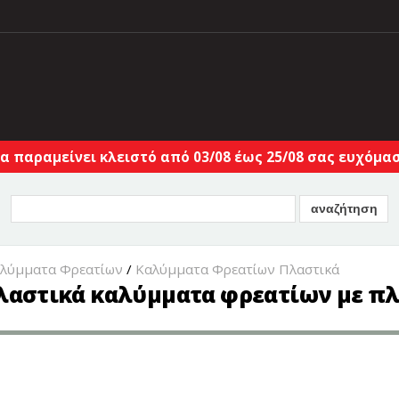
α παραμείνει κλειστό από 03/08 έως 25/08 σας ευχόμαστ
αλύμματα Φρεατίων
/
Καλύμματα Φρεατίων Πλαστικά
 Πλαστικά καλύμματα φρεατίων με π