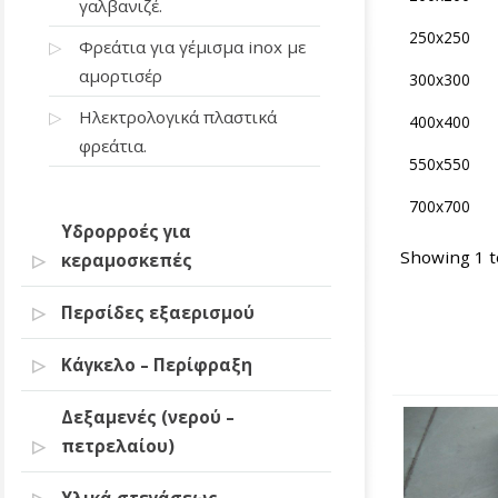
γαλβανιζέ.
250x250
Φρεάτια για γέμισμα inox με
αμορτισέρ
300x300
Ηλεκτρολογικά πλαστικά
400x400
φρεάτια.
550x550
700x700
Υδρορροές για
Showing 1 to
κεραμοσκεπές
Περσίδες εξαερισμού
Κάγκελο – Περίφραξη
Δεξαμενές (νερού –
πετρελαίου)