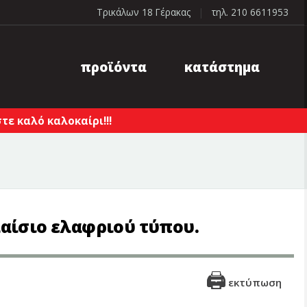
Τρικάλων 18 Γέρακας
|
τηλ. 210 6611953
προϊόντα
κατάστημα
ε καλό καλοκαίρι!!!
λαίσιο ελαφριού τύπου.
εκτύπωση